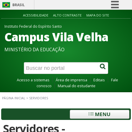
BRASIL
Simplifique!
ACESSIBILIDADE
ALTO CONTRASTE
MAPA DO SITE
Comunica BR
Instituto Federal do Espírito Santo
Campus Vila Velha
Participe
Acesso à informação
MINISTÉRIO DA EDUCAÇÃO
Legislação
Canais
Acesso a sistemas
Área de imprensa
Editais
Fale
conosco
Manual do estudante
PÁGINA INICIAL
>
SERVIDORES
MENU
Servidores -