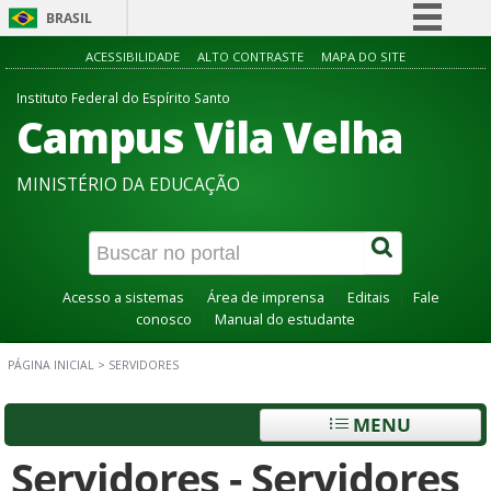
BRASIL
Simplifique!
ACESSIBILIDADE
ALTO CONTRASTE
MAPA DO SITE
Comunica BR
Instituto Federal do Espírito Santo
Campus Vila Velha
Participe
Acesso à informação
MINISTÉRIO DA EDUCAÇÃO
Legislação
Canais
Acesso a sistemas
Área de imprensa
Editais
Fale
conosco
Manual do estudante
PÁGINA INICIAL
>
SERVIDORES
MENU
Servidores - Servidores