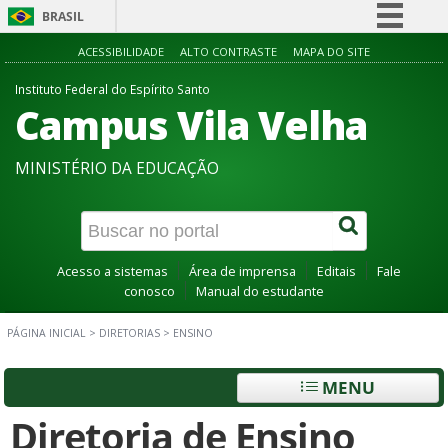
BRASIL
Simplifique!
ACESSIBILIDADE
ALTO CONTRASTE
MAPA DO SITE
Comunica BR
Instituto Federal do Espírito Santo
Campus Vila Velha
Participe
Acesso à informação
MINISTÉRIO DA EDUCAÇÃO
Legislação
Canais
Acesso a sistemas
Área de imprensa
Editais
Fale
conosco
Manual do estudante
PÁGINA INICIAL
>
DIRETORIAS
>
ENSINO
MENU
Diretoria de Ensino