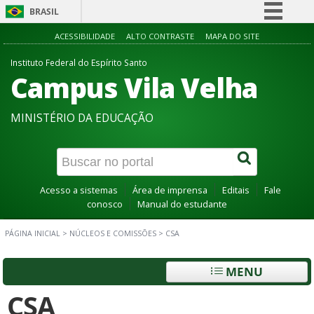
BRASIL
Simplifique!
ACESSIBILIDADE
ALTO CONTRASTE
MAPA DO SITE
Comunica BR
Instituto Federal do Espírito Santo
Campus Vila Velha
Participe
Acesso à informação
MINISTÉRIO DA EDUCAÇÃO
Legislação
Canais
Acesso a sistemas
Área de imprensa
Editais
Fale
conosco
Manual do estudante
PÁGINA INICIAL
>
NÚCLEOS E COMISSÕES
>
CSA
MENU
CSA